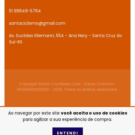
51 99649-5764
santaciclismo@gmail.com
Av. Euclides Kliemann, 554 - Ana Nery - Santa Cruz do
Sul-RS
Copyright Santa Cruz Bikers Club - Santa Ciclismo -
95000402000100 - 2026. Todos os direitos reservados.
Ao navegar por este site
você aceita o uso de cookies
para agilizar a sua experiência de compra.
ENTENDI